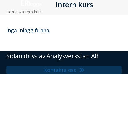
Intern kurs
Skip
to
Home
»
Intern kurs
content
Inga inlägg funna.
Sidan drivs av
Analysverkstan AB
Kontakta oss