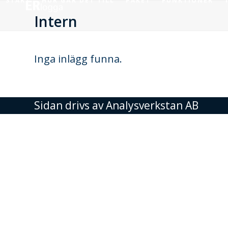
START
HUR GÅR DET TILL
PAKET
FUNKTIONER
Skip
to
Intern
content
Inga inlägg funna.
Sidan drivs av
Analysverkstan AB